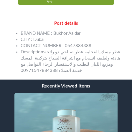
Post details
BRAND NAME : Bukhor Aaldar
CITY : Dubai
CONTACT NUMBER : 0547884388
Description:عطر مسك_الفخامة عطر صباحي ذو رائحة
هادئه ولطيفه انسجام مع اشراقة الصباح بتركيبة المسك
ومزيج اللبان للطلب والاستفسار الرجاء التواصل مع
خدمة العملاء 00971547884388
Recently Viewed Items