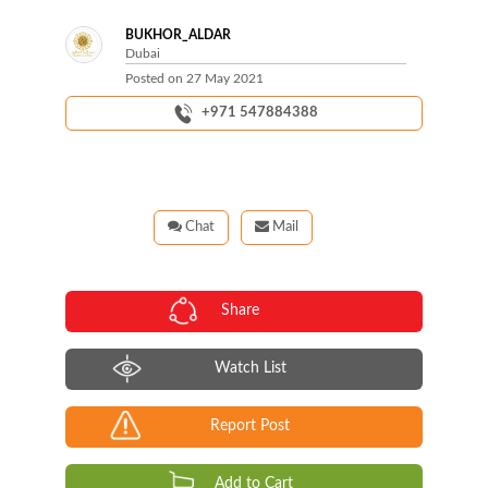
BUKHOR_ALDAR
Dubai
Posted on
27 May 2021
+971 547884388
Chat
Mail
Share
Watch List
Report Post
Add to Cart