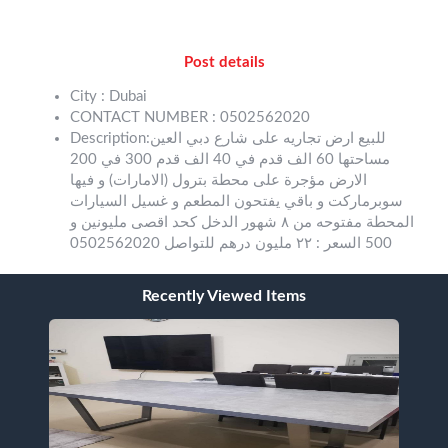
Post details
City : Dubai
CONTACT NUMBER : 0502562020
Description:للبيع ارض تجاريه على شارع دبي العين
مساحتها 60 الف قدم في 40 الف قدم 300 في 200
الارض مؤجرة على محطة بترول (الامارات) و فيها
سوبرماركت و باقي يفتحون المطعم و غسيل السيارات
المحطة مفتوحه من ٨ شهور الدخل كحد اقصى مليونين و
500 السعر : ٢٢ مليون درهم للتواصل 0502562020
Recently Viewed Items