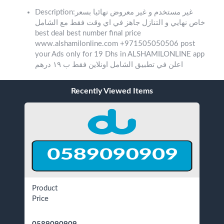
Description:غير مستخدم و غير معروض نهائيا بسعر
خاص نهايي و التنازل جاهز في اي وقت فقط مع الشامل
best deal best number final price
www.alshamilonline.com +971505050506 post
your Ads only for 19 Dhs in ALSHAMILONLINE app
اعلن في تطبيق الشامل اونلاين فقط ب ١٩ درهم
Recently Viewed Items
Product
Price